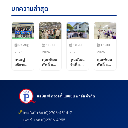
บทความล่าสุด
07 Aug
31 Jul
18 Jul
18 Jul
2026
2026
2026
2026
คณะผู้
คุณพัฒน
คุณพัฒน
คุณพัฒน
บริหาร
ศักดิ์ แสน
ศักดิ์ แสน
ศักดิ์ แสน
บริษัท พี
สมรส
สมรส
สมรส
ควอลิตี้
กรรมการ
กรรมการ
กรรมการ
แมชชีน
ผู้จัดการ
ผู้จัดการ
ผู้จัดการ
พาร์ท
บริษัท พี
บริษัท พี
บริษัท พี
จำกัด ได้
ควอลิตี้
ควอลิตี้
ควอลิตี้
ต้อนรับ
แมชชีน
แมชชีน
แมชชีน
บริษัท พี ควอลิตี้ แมชชีน พาร์ท จำกัด
คณะ
พาร์ท
พาร์ท
พาร์ท
อาจารย์
จำกัด ได้
จำกัด
จำกัด เข้า
จาก
ต้อนรับ
ต้อนรับ
เยี่ยมชม
โทรศัพท์ +66 (0)2706-4514-7
วิทยาลัย
ลูกค้าจาก
คณะ
และตรวจ
แฟกซ์. +66 (0)2706-4955
การอาชีพ
บริษัท
อาจารย์
ดูความ
โนน
UNIVANC
และ
เรียบร้อย