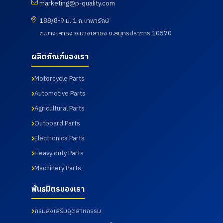
marketing@p-quality.com
ดินแดง
E
นักศึกษา
ของการ
จังหวัด
CORPOR
ศึกษาดู
ดำเนิน
188/8-9 ม. 1 ถ.เทพารักษ์
บุรีรัมย์
ATION
งานเพื่อ
กิจกรรม
เข้านิเทศ
ต.บางเสาธง อ.บางเสาธง จ.สมุทรปราการ 10570
โดยทาง
พัฒนา
ตรวจ
การฝึก
บริษัท พี
ศักยภาพ
สุขภาพ
อาชีพของ
ควอลิตี้
นักศึกษา
ประจำปี
ผลิตภัณฑ์ของเรา
นักศึกษา
แมชชีน
และ
2569 ซึ่ง
เมื่อวันที่ 7
พาร์ท
อาจารย์
ทางบริษัท
สิงหาคม
จำกัด ได้
หลักสูตร
ฯได้เข้า
Motorcycle Parts
2569
นำเสนอ
วิศวกรรม
ร่วมกับ
Automotive Parts
ผลิตภัณฑ์
ศาสตร
สภา
ต่าง ๆ
บัณฑิต
อุตสาหกร
Agricultural Parts
รวมถึง
สาขา
รมแห่ง
การเข้า
วิศวกรรม
ประเทศไท
Outboard Parts
เยี่ยมชม
การผลิต
ยในการให้
Electronics Parts
กระบวนก
อัตโนมัติ
บริการ
ารผลิตใน
และสาขา
โดยโรง
Heavy duty Parts
ส่วนของ
วิศวกรรม
พยาบาล
โรงงาน
การ
เกษม
Machinery Parts
และห้อง
จัดการ
ราษฎร์
ปฏิบัติการ
อุตสาหกร
อินเตอร์
พันธมิตรของเรา
ทดสอบ
รม คณะ
เนชั่นแนล
เมื่อวันที่
เทคโนโลยี
รัตนธิเบ
กรมส่งเสริมอุตสาหกรรม
31
อุตสาหกร
ศร์ เพื่อส่ง
กรกฎาคม
รม จาก
เสริมสุข