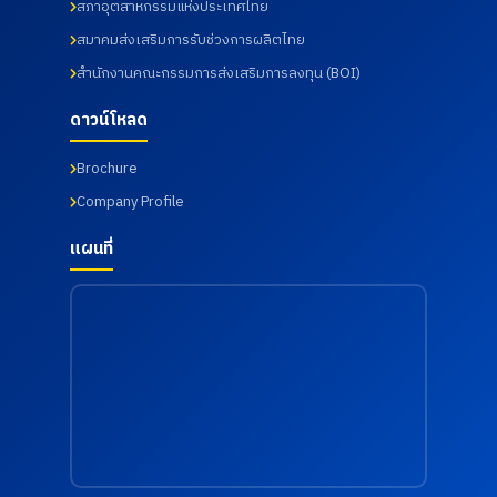
สภาอุตสาหกรรมแห่งประเทศไทย
2569
มหาวิทยา
ภาพ และ
ลัย
เฝ้าระวัง
สมาคมส่งเสริมการรับช่วงการผลิตไทย
ราชภัฏ
ความ
สำนักงานคณะกรรมการส่งเสริมการลงทุน (BOI)
ราช
เสี่ยงด้าน
นครินทร์
สุขภาพ
จังหวัด
จากการ
ดาวน์โหลด
ฉะเชิงเทรา
ทำงาน
เมื่อวันที่
เมื่อวันที่
Brochure
18
18
กรกฎาคม
กรกฎาคม
Company Profile
2569
2569
แผนที่