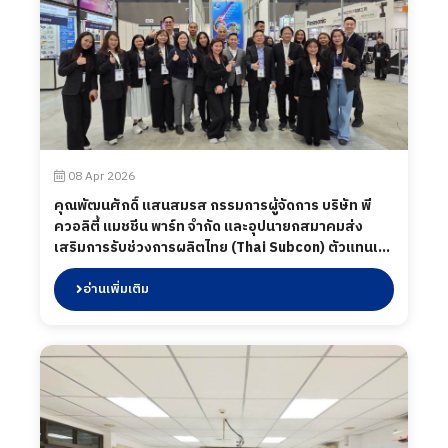
08 Apr 2026
คุณพัฒนศักดิ์ แสนสมรส กรรมการผู้จัดการ บริษัท พี
ควอลิตี้ แมชชีน พาร์ท จำกัด และอุปนายกสมาคมส่ง
เสริมการรับช่วงการผลิตไทย (Thai Subcon) ตัวแทนเข้า
ร่วมออกบูธงาน Mechanical Components &
Technology Expo (M-Tech Nagoya 2026) งานแสดง
อ่านเพิ่มเติม
สินค้าอุตสาหกรรมด้านชิ้นส่วนเครื่องจักร วัสดุ และ
เทคโนโลยีการผลิตระดับนานาชาติ ภายใต้ความร่วมมือ
ระหว่างสมาคม Thai Subcon ร่วมกับ BOI พาผู้ประกอบ
การไทย “บุกตลาดญี่ปุ่น สร้างโอกาสให้ผู้ประกอบการ
ไทย” เป็นโอกาสสำคัญในการโชว์ศักยภาพผู้ประกอบการ
ไทยให้ผู้ซื้อจากญี่ปุ่น และนานาชาติได้เห็นถึงคุณภาพ
มาตรฐาน และความพร้อมในการต่อยอดสู่ความร่วมมือ