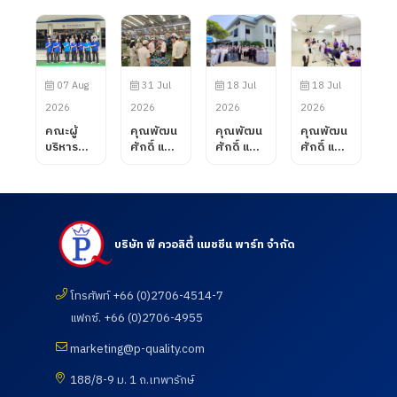
07 Aug
31 Jul
18 Jul
18 Jul
2026
2026
2026
2026
คณะผู้
คุณพัฒน
คุณพัฒน
คุณพัฒน
บริหาร
ศักดิ์ แสน
ศักดิ์ แสน
ศักดิ์ แสน
บริษัท พี
สมรส
สมรส
สมรส
ควอลิตี้
กรรมการ
กรรมการ
กรรมการ
แมชชีน
ผู้จัดการ
ผู้จัดการ
ผู้จัดการ
พาร์ท
บริษัท พี
บริษัท พี
บริษัท พี
จำกัด ได้
ควอลิตี้
ควอลิตี้
ควอลิตี้
ต้อนรับ
แมชชีน
แมชชีน
แมชชีน
บริษัท พี ควอลิตี้ แมชชีน พาร์ท จำกัด
คณะ
พาร์ท
พาร์ท
พาร์ท
อาจารย์
จำกัด ได้
จำกัด
จำกัด เข้า
จาก
ต้อนรับ
ต้อนรับ
เยี่ยมชม
โทรศัพท์ +66 (0)2706-4514-7
วิทยาลัย
ลูกค้าจาก
คณะ
และตรวจ
แฟกซ์. +66 (0)2706-4955
การอาชีพ
บริษัท
อาจารย์
ดูความ
โนน
UNIVANC
และ
เรียบร้อย
marketing@p-quality.com
ดินแดง
E
นักศึกษา
ของการ
จังหวัด
CORPOR
ศึกษาดู
ดำเนิน
188/8-9 ม. 1 ถ.เทพารักษ์
บุรีรัมย์
ATION
งานเพื่อ
กิจกรรม