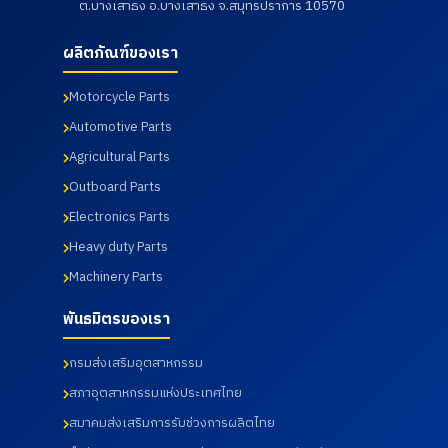
เข้านิเทศ
ต.บางเสาธง อ.บางเสาธง จ.สมุทรปราการ 10570
โดยทาง
พัฒนา
ตรวจ
การฝึก
บริษัท พี
ศักยภาพ
สุขภาพ
อาชีพของ
ควอลิตี้
นักศึกษา
ประจำปี
ผลิตภัณฑ์ของเรา
นักศึกษา
แมชชีน
และ
2569 ซึ่ง
เมื่อวันที่ 7
พาร์ท
อาจารย์
ทางบริษัท
สิงหาคม
จำกัด ได้
หลักสูตร
ฯได้เข้า
Motorcycle Parts
2569
นำเสนอ
วิศวกรรม
ร่วมกับ
Automotive Parts
ผลิตภัณฑ์
ศาสตร
สภา
ต่าง ๆ
บัณฑิต
อุตสาหกร
Agricultural Parts
รวมถึง
สาขา
รมแห่ง
การเข้า
วิศวกรรม
ประเทศไท
Outboard Parts
เยี่ยมชม
การผลิต
ยในการให้
Electronics Parts
กระบวนก
อัตโนมัติ
บริการ
ารผลิตใน
และสาขา
โดยโรง
Heavy duty Parts
ส่วนของ
วิศวกรรม
พยาบาล
โรงงาน
การ
เกษม
Machinery Parts
และห้อง
จัดการ
ราษฎร์
ปฏิบัติการ
อุตสาหกร
อินเตอร์
พันธมิตรของเรา
ทดสอบ
รม คณะ
เนชั่นแนล
เมื่อวันที่
เทคโนโลยี
รัตนธิเบ
กรมส่งเสริมอุตสาหกรรม
31
อุตสาหกร
ศร์ เพื่อส่ง
กรกฎาคม
รม จาก
เสริมสุข
สภาอุตสาหกรรมแห่งประเทศไทย
2569
มหาวิทยา
ภาพ และ
ลัย
เฝ้าระวัง
สมาคมส่งเสริมการรับช่วงการผลิตไทย
ราชภัฏ
ความ