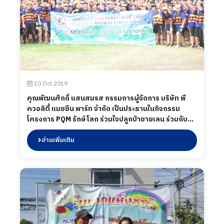
10 Oct 2019
คุณพัฒนศักดิ์ แสนสมรส กรรมการผู้จัดการ บริษัท พี
ควอลิตี้ แมชชีน พาร์ท จำกัด เป็นประธานในกิจกรรม
โครงการ PQM รักษ์โลก ร่วมใจปลูกป่าชายเลน ร่วมกับ
พนักงานกว่า 300คน ปลูกต้นไม้ จำนวนกว่า 600 ต้น เพื่อ
เป็นการอนุรักษ์ธรรมชาติ ตลอดจนมีการศึกษาการดำรง
อ่านเพิ่มเติม
ความเป็นอยู่วิถีชาวเล ตลอดสองฝั่งน้ำ ณ พื้นที่ ตใคลอง
โคน อ.เมือง จ.สมุทรสงคราม เมื่อวันที่ 10 สิงหาคม 2562.