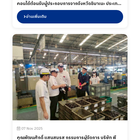
คอนได้ต้อนรับผู้ประกอบการจากจังหวัดชิมาเนะ ประเทศ
ญี่ปุ่น เข้ามาเยี่ยมชมการบริหารการจัดการในกระบวนการ
ผลิตของบริษัท ฯ เพื่อแลกเปลี่ยนข้อมูลและมุมมองด้าน
อ่านเพิ่มเติม
อุตสาหกรรม การผลิต และซัพพลายเชนระหว่างผู้
ประกอบการไทยและญี่ปุุ่น ในการนี้ได้เชิญชวนผู้ประกอบ
การจากจังหวัดชิมาเนะเข้าร่วมงาน Subcon Thailand
2026 งานแสดงชิ้นส่วนอุตสาหกรรมและการจับคู่ธุรกิจ
ระดับนานาชาติ ซึ่งกำหนดจัดขึ้นระหว่างวันที่ 13-16
พฤษภาคม 2569 ณ ศูนย์นิทรรศการ และการประชุมไบเท
คบางนา เมื่อวันที่ 22 มกราคม 2569
07 Nov 2025
คุณพัฒนศักดิ์ แสนสมรส กรรมการผู้จัดการ บริษัท พี