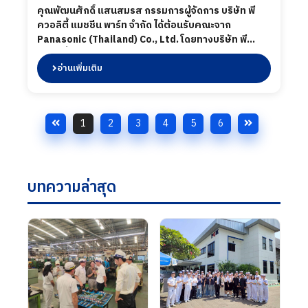
คุณพัฒนศักดิ์ แสนสมรส กรรมการผู้จัดการ บริษัท พี
ควอลิตี้ แมชชีน พาร์ท จำกัด ได้ต้อนรับคณะจาก
Panasonic (Thailand) Co., Ltd. โดยทางบริษัท พี
ควอลิตี้ แมชชีน พาร์ท จำกัด ได้นำเสนอผลิตภัณฑ์ต่าง ๆ
รวมถึงการเข้าเยี่ยมชมกระบวนการผลิตในส่วนของ
อ่านเพิ่มเติม
โรงงาน และห้องปฏิบัติการทดสอบ เมื่อวันที่ 02 มิถุนายน
2568
1
2
3
4
5
6
บทความล่าสุด