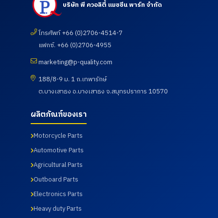
บริษัท พี ควอลิตี้ แมชชีน พาร์ท จำกัด
โดยโรงพยาบาลเกษม
โรงงาน และห้องปฏิบัติการ
ราษฎร์ อินเตอร์เนชั่นแนล
ทดสอบ เมื่อวันที่ 17
รัตนธิเบศร์ เพื่อส่งเสริมสุข
กรกฎาคม 2569
ภาพ และเฝ้าระวังความ
โทรศัพท์ +66 (0)2706-4514-7
เสี่ยงด้านสุขภาพจากการ
แฟกซ์. +66 (0)2706-4955
ทำงาน เมื่อวันที่ 18
กรกฎาคม 2569
marketing@p-quality.com
188/8-9 ม. 1 ถ.เทพารักษ์
ต.บางเสาธง อ.บางเสาธง จ.สมุทรปราการ 10570
ผลิตภัณฑ์ของเรา
Motorcycle Parts
Automotive Parts
Agricultural Parts
Outboard Parts
Electronics Parts
Heavy duty Parts