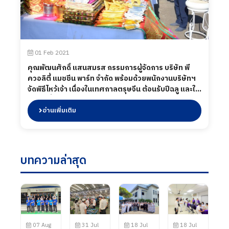
01 Feb 2021
คุณพัฒนศักดิ์ แสนสมรส กรรมการผู้จัดการ บริษัท พี
ควอลิตี้ แมชชีน พาร์ท จำกัด พร้อมด้วยพนักงานบริษัทฯ
จัดพิธีไหว้เจ้า เนื่องในเทศกาลตรุษจีน ต้อนรับปีฉลู และใน
โอกาสนี้ ทางผู้บริหารได้มอบวัตถุมงคลให้กับพนักงาน
และขอให้ทุกท่าน "ซินเจียยู่อี่ ซินนี้ฮวดไช้ " มีความสุข
อ่านเพิ่มเติม
ร่ำรวยเงินทอง ตลอดปี 2564"
บทความล่าสุด
07 Aug
31 Jul
18 Jul
18 Jul