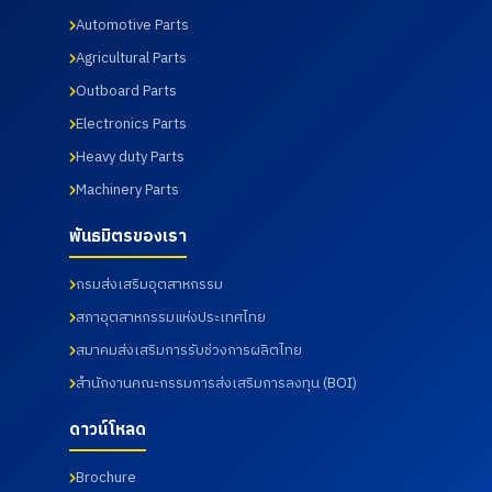
2569
นำเสนอ
วิศวกรรม
ร่วมกับ
Automotive Parts
ผลิตภัณฑ์
ศาสตร
สภา
ต่าง ๆ
บัณฑิต
อุตสาหกร
Agricultural Parts
รวมถึง
สาขา
รมแห่ง
การเข้า
วิศวกรรม
ประเทศไท
Outboard Parts
เยี่ยมชม
การผลิต
ยในการให้
Electronics Parts
กระบวนก
อัตโนมัติ
บริการ
ารผลิตใน
และสาขา
โดยโรง
Heavy duty Parts
ส่วนของ
วิศวกรรม
พยาบาล
โรงงาน
การ
เกษม
Machinery Parts
และห้อง
จัดการ
ราษฎร์
ปฏิบัติการ
อุตสาหกร
อินเตอร์
พันธมิตรของเรา
ทดสอบ
รม คณะ
เนชั่นแนล
เมื่อวันที่
เทคโนโลยี
รัตนธิเบ
กรมส่งเสริมอุตสาหกรรม
31
อุตสาหกร
ศร์ เพื่อส่ง
กรกฎาคม
รม จาก
เสริมสุข
สภาอุตสาหกรรมแห่งประเทศไทย
2569
มหาวิทยา
ภาพ และ
ลัย
เฝ้าระวัง
สมาคมส่งเสริมการรับช่วงการผลิตไทย
ราชภัฏ
ความ
สำนักงานคณะกรรมการส่งเสริมการลงทุน (BOI)
ราช
เสี่ยงด้าน
นครินทร์
สุขภาพ
จังหวัด
จากการ
ดาวน์โหลด
ฉะเชิงเทรา
ทำงาน
เมื่อวันที่
เมื่อวันที่
Brochure
18
18