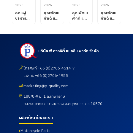
2026
2026
2026
2026
คณะผู้
คุณพัฒน
คุณพัฒน
คุณพัฒน
บริหาร
ศักดิ์ แสน
ศักดิ์ แสน
ศักดิ์ แสน
บริษัท พี
สมรส
สมรส
สมรส
ควอลิตี้
กรรมการ
กรรมการ
กรรมการ
แมชชีน
ผู้จัดการ
ผู้จัดการ
ผู้จัดการ
พาร์ท
บริษัท พี
บริษัท พี
บริษัท พี
จำกัด ได้
ควอลิตี้
ควอลิตี้
ควอลิตี้
ต้อนรับ
แมชชีน
แมชชีน
แมชชีน
บริษัท พี ควอลิตี้ แมชชีน พาร์ท จำกัด
คณะ
พาร์ท
พาร์ท
พาร์ท
อาจารย์
จำกัด ได้
จำกัด
จำกัด เข้า
จาก
ต้อนรับ
ต้อนรับ
เยี่ยมชม
โทรศัพท์ +66 (0)2706-4514-7
วิทยาลัย
ลูกค้าจาก
คณะ
และตรวจ
แฟกซ์. +66 (0)2706-4955
การอาชีพ
บริษัท
อาจารย์
ดูความ
โนน
UNIVANC
และ
เรียบร้อย
marketing@p-quality.com
ดินแดง
E
นักศึกษา
ของการ
จังหวัด
CORPOR
ศึกษาดู
ดำเนิน
188/8-9 ม. 1 ถ.เทพารักษ์
บุรีรัมย์
ATION
งานเพื่อ
กิจกรรม
เข้านิเทศ
ต.บางเสาธง อ.บางเสาธง จ.สมุทรปราการ 10570
โดยทาง
พัฒนา
ตรวจ
การฝึก
บริษัท พี
ศักยภาพ
สุขภาพ
อาชีพของ
ควอลิตี้
นักศึกษา
ประจำปี
ผลิตภัณฑ์ของเรา
นักศึกษา
แมชชีน
และ
2569 ซึ่ง
เมื่อวันที่ 7
พาร์ท
อาจารย์
ทางบริษัท
สิงหาคม
จำกัด ได้
หลักสูตร
ฯได้เข้า
Motorcycle Parts