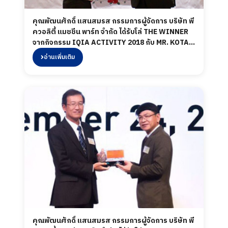
คุณพัฒนศักดิ์ แสนสมรส กรรมการผู้จัดการ บริษัท พี
ควอลิตี้ แมชชีน พาร์ท จำกัด ได้รับโล่ THE WINNER
จากกิจกรรม IQIA ACTIVITY 2018 กับ MR. KOTA
KIMACHI IHI TURBO(THAILAND) CO.,LTD. เมื่อ
อ่านเพิ่มเติม
วันที่ 22 มีนาคม 2562 ในงาน "ITT Y2019 Supplier
Meeting"
คุณพัฒนศักดิ์ แสนสมรส กรรมการผู้จัดการ บริษัท พี