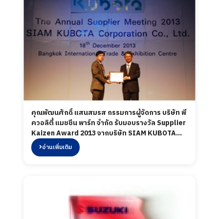
คุณพัฒนศักดิ์ แสนสมรส กรรมการผู้จัดการ บริษัท พี
ควอลิตี้ แมชชีน พาร์ท จำกัด รับมอบรางวัล Supplier
Kaizen Award 2013 จากบริษัท SIAM KUBOTA
Corporation Co., Ltd.
อ่านเพิ่มเติม