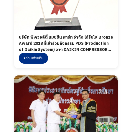
บริษัท พี ควอลิตี้ แมชชีน พาร์ท จำกัด ได้รับโล่ Bronze
Award 2018 ที่เข้าร่วมกิจกรรม PDS (Production
of Daikin System) จาก DAIKIN COMPRESSOR
INDUSTRIES LTD. เมื่อวันที่ 22 มีนาคม 2562 ในงาน
อ่านเพิ่มเติม
"PDS VENDER AWARD 2018"