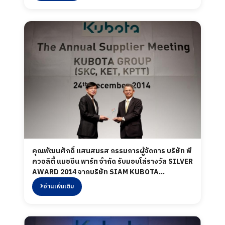
คุณพัฒนศักดิ์ แสนสมรส กรรมการผู้จัดการ บริษัท พี
ควอลิตี้ แมชชีน พาร์ท จำกัด รับมอบโล่รางวัล SILVER
AWARD 2014 จากบริษัท SIAM KUBOTA
Corporation Co., Ltd.
อ่านเพิ่มเติม