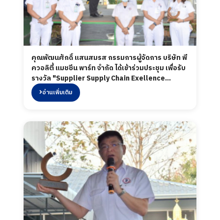
คุณพัฒนศักดิ์ แสนสมรส กรรมการผู้จัดการ บริษัท พี
ควอลิตี้ แมชชีน พาร์ท จำกัด ได้เข้าร่วมประชุม เพื่อรับ
รางวัล "Supplier Supply Chain Exellence
Awards 2020" จาก "บริษัทสยามคูโบต้า
อ่านเพิ่มเติม
คอร์ปอเรชั่น จำกัด" จากการเข้าร่วมกิจกรรม
Supplier Supply Chain Exellence Awards 2020
เมื่อวันที่ 22 ธันวาคม 2563 รวมทั้งพนักงานทุกคนได้มี
ส่วนร่วม และร่วมแสดงความยินดีเป็นอย่างยิ่งสำหรับ
กิจกรรม และรางวัลในครั้งนี้