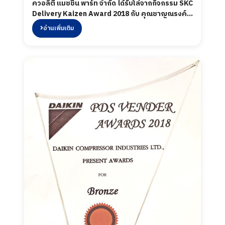
ควอลิตี้ แมชชีน พาร์ท จำกัด ได้รับโล่จากกิจกรรม SKC
Delivery Kaizen Award 2018 กับ คุณชาญณรงค์
ว่องวิทวัส ผู้ช่วยกรรมการผู้จัดการใหญ่ ผู้จัดการทั่วไป
อ่านเพิ่มเติม
บริษัท สยามคูโบต้าคอร์ปอเรชั่น จำกัด เมื่อวันที่ 24
ธันวาคม 2561 ในงาน Kubota Annual Supplier
Meeting 2018 ณ ศูนย์การค้า Bitec Bangna