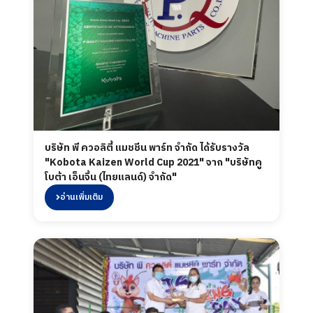
บริษัท พี ควอลิตี้ แมชชีน พาร์ท จำกัด ได้รับรางวัล
"Kobota Kaizen World Cup 2021" จาก "บริษัทคู
โบต้า เอ็นจิ้น (ไทยแลนด์) จำกัด"
อ่านเพิ่มเติม