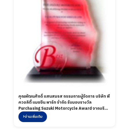
คุณพัฒนศักดิ์ แสนสมรส กรรมการผู้จัดการ บริษัท พี
ควอลิตี้ แมชชีน พาร์ท จำกัด รับมอบรางวัล
Purchasing Suzuki Motorcycle Award จากบริษัท
Thai Suzuki Motor Co.,Ltd.
อ่านเพิ่มเติม