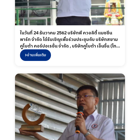
ในวันที่ 24 ธันวาคม 2562 บริษัทพี ควอลิตี้ แมชชีน
พาร์ท จำกัด ได้รับเชิญเพื่อร่วมประชุมกับ บริษัทสยาม
คูโบต้า คอร์ปอเรชั่น จำกัด , บริษัทคูโบต้า เอ็นจิ้น (ไทย
แลนด์) จำกัด และบริษัทคูโบต้า โพรเคียวเมนต์ แอนด์
อ่านเพิ่มเติม
เทรดดิ้ง (ประเทศไทย) จำกัด ในงาน "Kubota
Annual Supplier Meeting 2019" ที่ศูนย์
นิทรรศการและการประชุมไบเทค บางนา