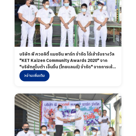
บริษัท พี ควอลิตี้ แมชชีน พาร์ท จำกัด ได้เข้ารับรางวัล
"KET Kaizen Community Awards 2020" จาก
"บริษัทคูโบต้า เอ็นจิ้น (ไทยแลนด์) จำกัด" จากการเข้า
ร่วมกิจกรรม Kaizen Community Awards 2020
อ่านเพิ่มเติม
รวมทั้งพนักงานทุกคนได้มีส่วนร่วม และร่วมแสดง
ความยินดีเป็นอย่างยิ่งสำหรับกิจกรรม และรางวัลใน
ครั้งนี้