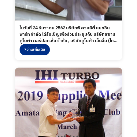
ในวันที่ 24 ธันวาคม 2562 บริษัทพี ควอลิตี้ แมชชีน
พาร์ท จำกัด ได้รับเชิญเพื่อร่วมประชุมกับ บริษัทสยาม
คูโบต้า คอร์ปอเรชั่น จำกัด , บริษัทคูโบต้า เอ็นจิ้น (ไทย
แลนด์) จำกัด และบริษัทคูโบต้า โพรเคียวเมนต์ แอนด์
อ่านเพิ่มเติม
เทรดดิ้ง (ประเทศไทย) จำกัด ในงาน "Kubota
Annual Supplier Meeting 2019" ที่ศูนย์
นิทรรศการและการประชุมไบเทค บางนา