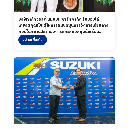
บริษัท พี ควอลิตี้ แมชชีน พาร์ท จำกัด รับมอบโล่
เกียรติคุณเป็นผู้ให้การสนับสนุนการจัดการเรียนการ
สอนในสถานประกอบการและสนับสนุนนักเรียน
นักศึกษาฝึกประสบการณ์ในสถานประกอบการ ณ หอ
อ่านเพิ่มเติม
ประชุมกุมภวาวิวัฒน์ วิทยาลัยการอาชีพกุมภวาปี 26-
27กุมภาพันธ์2561