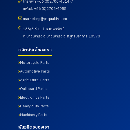
โทรศัพท์ +66 (0)2706-4514-7
ลูกค้าจาก
คณะ
และตรวจ
ลูกค้าจาก
แฟกซ์. +66 (0)2706-4955
บริษัท
อาจารย์
ดูความ
บริษัท
UNIVANC
และ
เรียบร้อย
Fastenal
marketing@p-quality.com
E
นักศึกษา
ของการ
(Thailan
CORPOR
ศึกษาดู
ดำเนิน
d) Co.,
188/8-9 ม. 1 ถ.เทพารักษ์
ATION
งานเพื่อ
กิจกรรม
Ltd. โดย
โดยทาง
ต.บางเสาธง อ.บางเสาธง จ.สมุทรปราการ 10570
พัฒนา
ตรวจ
ทางบริษัท
บริษัท พี
ศักยภาพ
สุขภาพ
พี ควอลิตี้
ควอลิตี้
นักศึกษา
ประจำปี
แมชชีน
ผลิตภัณฑ์ของเรา
แมชชีน
และ
2569 ซึ่ง
พาร์ท
พาร์ท
อาจารย์
ทางบริษัท
จำกัด ได้
จำกัด ได้
หลักสูตร
ฯได้เข้า
นำเสนอ
Motorcycle Parts
นำเสนอ
วิศวกรรม
ร่วมกับ
ผลิตภัณฑ์
Automotive Parts
ผลิตภัณฑ์
ศาสตร
สภา
ต่าง ๆ
ต่าง ๆ
บัณฑิต
อุตสาหกร
รวมถึง
Agricultural Parts
รวมถึง
สาขา
รมแห่ง
การเข้า
การเข้า
วิศวกรรม
ประเทศไท
เยี่ยมชม
Outboard Parts
เยี่ยมชม
การผลิต
ยในการให้
กระบวนก
Electronics Parts
กระบวนก
อัตโนมัติ
บริการ
ารผลิตใน
ารผลิตใน
และสาขา
โดยโรง
ส่วนของ
Heavy duty Parts
ส่วนของ
วิศวกรรม
พยาบาล
โรงงาน
โรงงาน
การ
เกษม
และห้อง
Machinery Parts
และห้อง
จัดการ
ราษฎร์
ปฏิบัติการ
ปฏิบัติการ
อุตสาหกร
อินเตอร์
ทดสอบ
พันธมิตรของเรา