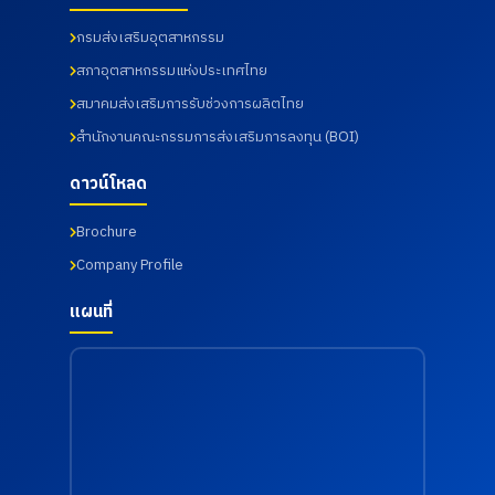
ทดสอบ
รม คณะ
เนชั่นแนล
เมื่อวันที่
เมื่อวันที่
เทคโนโลยี
รัตนธิเบ
17
กรมส่งเสริมอุตสาหกรรม
31
อุตสาหกร
ศร์ เพื่อส่ง
กรกฎาคม
กรกฎาคม
รม จาก
เสริมสุข
2569
สภาอุตสาหกรรมแห่งประเทศไทย
2569
มหาวิทยา
ภาพ และ
ลัย
เฝ้าระวัง
สมาคมส่งเสริมการรับช่วงการผลิตไทย
ราชภัฏ
ความ
สำนักงานคณะกรรมการส่งเสริมการลงทุน (BOI)
ราช
เสี่ยงด้าน
นครินทร์
สุขภาพ
จังหวัด
จากการ
ดาวน์โหลด
ฉะเชิงเทรา
ทำงาน
เมื่อวันที่
เมื่อวันที่
Brochure
18
18
กรกฎาคม
กรกฎาคม
Company Profile
2569
2569
แผนที่