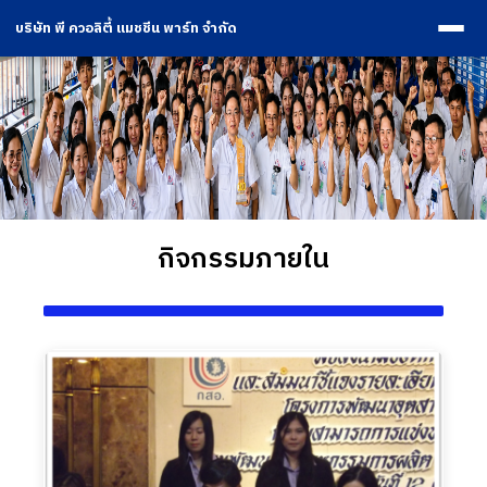
บริษัท พี ควอลิตี้ แมชชีน พาร์ท จำกัด
กิจกรรมภายใน