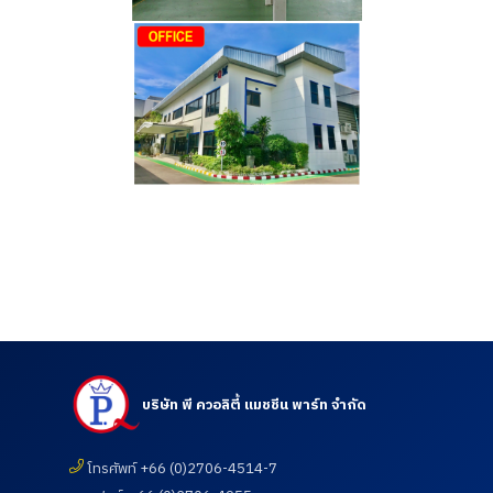
บริษัท พี ควอลิตี้ แมชชีน พาร์ท จำกัด
โทรศัพท์ +66 (0)2706-4514-7