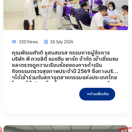
320 Views
18 July 2026
คุณพัฒนศักดิ์ แสนสมรส กรรมการผู้จัดการ
บริษัท พี ควอลิตี้ แมชชีน พาร์ท จำกัด เข้าเยี่ยมชม
และตรวจดูความเรียบร้อยของการดำเนิน
กิจกรรมตรวจสุขภาพประจำปี 2569 ซึ่งทางบริษัท
ฯได้เข้าร่วมกับสภาอุตสาหกรรมแห่งประเทศไทย
ในการให้บริการโดยโรงพยาบาลเกษมราษฎร์
อินเตอร์เนชั่นแนล รัตนธิเบศร์ เพื่อส่งเสริมสุข
อ่านเพิ่มเติม
ภาพ และเฝ้าระวังความเสี่ยงด้านสุขภาพจากการ
ทำงาน เมื่อวันที่ 18 กรกฎาคม 2569