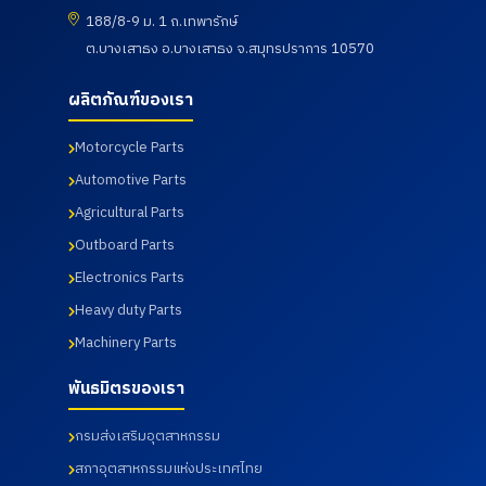
CORPOR
ศึกษาดู
ดำเนิน
d) Co.,
188/8-9 ม. 1 ถ.เทพารักษ์
ATION
งานเพื่อ
กิจกรรม
Ltd. โดย
โดยทาง
ต.บางเสาธง อ.บางเสาธง จ.สมุทรปราการ 10570
พัฒนา
ตรวจ
ทางบริษัท
บริษัท พี
ศักยภาพ
สุขภาพ
พี ควอลิตี้
ควอลิตี้
นักศึกษา
ประจำปี
แมชชีน
ผลิตภัณฑ์ของเรา
แมชชีน
และ
2569 ซึ่ง
พาร์ท
พาร์ท
อาจารย์
ทางบริษัท
จำกัด ได้
จำกัด ได้
หลักสูตร
ฯได้เข้า
นำเสนอ
Motorcycle Parts
นำเสนอ
วิศวกรรม
ร่วมกับ
ผลิตภัณฑ์
Automotive Parts
ผลิตภัณฑ์
ศาสตร
สภา
ต่าง ๆ
ต่าง ๆ
บัณฑิต
อุตสาหกร
รวมถึง
Agricultural Parts
รวมถึง
สาขา
รมแห่ง
การเข้า
การเข้า
วิศวกรรม
ประเทศไท
เยี่ยมชม
Outboard Parts
เยี่ยมชม
การผลิต
ยในการให้
กระบวนก
Electronics Parts
กระบวนก
อัตโนมัติ
บริการ
ารผลิตใน
ารผลิตใน
และสาขา
โดยโรง
ส่วนของ
Heavy duty Parts
ส่วนของ
วิศวกรรม
พยาบาล
โรงงาน
โรงงาน
การ
เกษม
และห้อง
Machinery Parts
และห้อง
จัดการ
ราษฎร์
ปฏิบัติการ
ปฏิบัติการ
อุตสาหกร
อินเตอร์
ทดสอบ
พันธมิตรของเรา
ทดสอบ
รม คณะ
เนชั่นแนล
เมื่อวันที่
เมื่อวันที่
เทคโนโลยี
รัตนธิเบ
17
กรมส่งเสริมอุตสาหกรรม
31
อุตสาหกร
ศร์ เพื่อส่ง
กรกฎาคม
กรกฎาคม
รม จาก
เสริมสุข
2569
สภาอุตสาหกรรมแห่งประเทศไทย
2569
มหาวิทยา
ภาพ และ