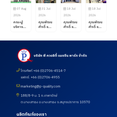
07 Aug
31 Jul
18 Jul
18 Jul
2026
2026
2026
2026
คณะผู้
คุณพัฒน
คุณพัฒน
คุณพัฒน
บริหาร
ศักดิ์ แสน
ศักดิ์ แสน
ศักดิ์ แสน
บริษัท พี
สมรส
สมรส
สมรส
ควอลิตี้
กรรมการ
กรรมการ
กรรมการ
แมชชีน
ผู้จัดการ
ผู้จัดการ
ผู้จัดการ
พาร์ท
บริษัท พี
บริษัท พี
บริษัท พี
จำกัด ได้
ควอลิตี้
ควอลิตี้
ควอลิตี้
ต้อนรับ
แมชชีน
แมชชีน
แมชชีน
บริษัท พี ควอลิตี้ แมชชีน พาร์ท จำกัด
คณะ
พาร์ท
พาร์ท
พาร์ท
อาจารย์
จำกัด ได้
จำกัด
จำกัด เข้า
จาก
ต้อนรับ
ต้อนรับ
เยี่ยมชม
โทรศัพท์ +66 (0)2706-4514-7
วิทยาลัย
ลูกค้าจาก
คณะ
และตรวจ
แฟกซ์. +66 (0)2706-4955
การอาชีพ
บริษัท
อาจารย์
ดูความ
โนน
UNIVANC
และ
เรียบร้อย
marketing@p-quality.com
ดินแดง
E
นักศึกษา
ของการ
จังหวัด
CORPOR
ศึกษาดู
ดำเนิน
188/8-9 ม. 1 ถ.เทพารักษ์
บุรีรัมย์
ATION
งานเพื่อ
กิจกรรม
เข้านิเทศ
ต.บางเสาธง อ.บางเสาธง จ.สมุทรปราการ 10570
โดยทาง
พัฒนา
ตรวจ
การฝึก
บริษัท พี
ศักยภาพ
สุขภาพ
อาชีพของ
ควอลิตี้
นักศึกษา
ประจำปี
ผลิตภัณฑ์ของเรา
นักศึกษา
แมชชีน
และ
2569 ซึ่ง