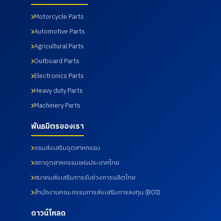
เมื่อวันที่ 7
พาร์ท
อาจารย์
ทางบริษัท
สิงหาคม
จำกัด ได้
หลักสูตร
ฯได้เข้า
Motorcycle Parts
2569
นำเสนอ
วิศวกรรม
ร่วมกับ
Automotive Parts
ผลิตภัณฑ์
ศาสตร
สภา
ต่าง ๆ
บัณฑิต
อุตสาหกร
Agricultural Parts
รวมถึง
สาขา
รมแห่ง
การเข้า
วิศวกรรม
ประเทศไท
Outboard Parts
เยี่ยมชม
การผลิต
ยในการให้
Electronics Parts
กระบวนก
อัตโนมัติ
บริการ
ารผลิตใน
และสาขา
โดยโรง
Heavy duty Parts
ส่วนของ
วิศวกรรม
พยาบาล
โรงงาน
การ
เกษม
Machinery Parts
และห้อง
จัดการ
ราษฎร์
ปฏิบัติการ
อุตสาหกร
อินเตอร์
พันธมิตรของเรา
ทดสอบ
รม คณะ
เนชั่นแนล
เมื่อวันที่
เทคโนโลยี
รัตนธิเบ
กรมส่งเสริมอุตสาหกรรม
31
อุตสาหกร
ศร์ เพื่อส่ง
กรกฎาคม
รม จาก
เสริมสุข
สภาอุตสาหกรรมแห่งประเทศไทย
2569
มหาวิทยา
ภาพ และ
ลัย
เฝ้าระวัง
สมาคมส่งเสริมการรับช่วงการผลิตไทย
ราชภัฏ
ความ
สำนักงานคณะกรรมการส่งเสริมการลงทุน (BOI)
ราช
เสี่ยงด้าน
นครินทร์
สุขภาพ
จังหวัด
จากการ
ดาวน์โหลด
ฉะเชิงเทรา
ทำงาน