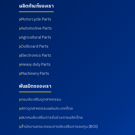
อาชีพของ
ควอลิตี้
นักศึกษา
ประจำปี
ผลิตภัณฑ์ของเรา
นักศึกษา
แมชชีน
และ
2569 ซึ่ง
เมื่อวันที่ 7
พาร์ท
อาจารย์
ทางบริษัท
สิงหาคม
จำกัด ได้
หลักสูตร
ฯได้เข้า
Motorcycle Parts
2569
นำเสนอ
วิศวกรรม
ร่วมกับ
Automotive Parts
ผลิตภัณฑ์
ศาสตร
สภา
ต่าง ๆ
บัณฑิต
อุตสาหกร
Agricultural Parts
รวมถึง
สาขา
รมแห่ง
การเข้า
วิศวกรรม
ประเทศไท
Outboard Parts
เยี่ยมชม
การผลิต
ยในการให้
Electronics Parts
กระบวนก
อัตโนมัติ
บริการ
ารผลิตใน
และสาขา
โดยโรง
Heavy duty Parts
ส่วนของ
วิศวกรรม
พยาบาล
โรงงาน
การ
เกษม
Machinery Parts
และห้อง
จัดการ
ราษฎร์
ปฏิบัติการ
อุตสาหกร
อินเตอร์
พันธมิตรของเรา
ทดสอบ
รม คณะ
เนชั่นแนล
เมื่อวันที่
เทคโนโลยี
รัตนธิเบ
กรมส่งเสริมอุตสาหกรรม
31
อุตสาหกร
ศร์ เพื่อส่ง
กรกฎาคม
รม จาก
เสริมสุข
สภาอุตสาหกรรมแห่งประเทศไทย
2569
มหาวิทยา
ภาพ และ
ลัย
เฝ้าระวัง
สมาคมส่งเสริมการรับช่วงการผลิตไทย
ราชภัฏ
ความ
สำนักงานคณะกรรมการส่งเสริมการลงทุน (BOI)
ราช
เสี่ยงด้าน
นครินทร์
สุขภาพ