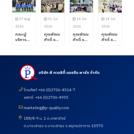
07 Aug
31 Jul
18 Jul
18 Jul
2026
2026
2026
2026
คณะผู้
คุณพัฒน
คุณพัฒน
คุณพัฒน
บริหาร
ศักดิ์ แสน
ศักดิ์ แสน
ศักดิ์ แสน
บริษัท พี
สมรส
สมรส
สมรส
ควอลิตี้
กรรมการ
กรรมการ
กรรมการ
แมชชีน
ผู้จัดการ
ผู้จัดการ
ผู้จัดการ
พาร์ท
บริษัท พี
บริษัท พี
บริษัท พี
จำกัด ได้
ควอลิตี้
ควอลิตี้
ควอลิตี้
ต้อนรับ
แมชชีน
แมชชีน
แมชชีน
บริษัท พี ควอลิตี้ แมชชีน พาร์ท จำกัด
คณะ
พาร์ท
พาร์ท
พาร์ท
อาจารย์
จำกัด ได้
จำกัด
จำกัด เข้า
จาก
ต้อนรับ
ต้อนรับ
เยี่ยมชม
โทรศัพท์ +66 (0)2706-4514-7
วิทยาลัย
ลูกค้าจาก
คณะ
และตรวจ
แฟกซ์. +66 (0)2706-4955
การอาชีพ
บริษัท
อาจารย์
ดูความ
โนน
UNIVANC
และ
เรียบร้อย
marketing@p-quality.com
ดินแดง
E
นักศึกษา
ของการ
จังหวัด
CORPOR
ศึกษาดู
ดำเนิน
188/8-9 ม. 1 ถ.เทพารักษ์
บุรีรัมย์
ATION
งานเพื่อ
กิจกรรม
เข้านิเทศ
ต.บางเสาธง อ.บางเสาธง จ.สมุทรปราการ 10570
โดยทาง
พัฒนา
ตรวจ
การฝึก
บริษัท พี
ศักยภาพ
สุขภาพ