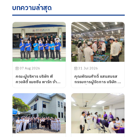
บทความล่าสุด
07 Aug 2026
31 Jul 2026
คณะผู้บริหาร บริษัท พี
คุณพัฒนศักดิ์ แสนสมรส
ควอลิตี้ แมชชีน พาร์ท จำกัด
กรรมการผู้จัดการ บริษัท พี
ได้ต้อนรับคณะอาจารย์จาก
ควอลิตี้ แมชชีน พาร์ท จำกัด
วิทยาลัยการอาชีพโนน
ได้ต้อนรับลูกค้าจาก บริษัท
ดินแดง จังหวัดบุรีรัมย์ เข้า
UNIVANCE
นิเทศการฝึกอาชีพของ
CORPORATION โดยทาง
นักศึกษา เมื่อวันที่ 7
บริษัท พี ควอลิตี้ แมชชีน
สิงหาคม 2569
พาร์ท จำกัด ได้นำเสนอ
ผลิตภัณฑ์ต่าง ๆ รวมถึง
การเข้าเยี่ยมชมกระบวนการ
ผลิตในส่วนของโรงงาน และ