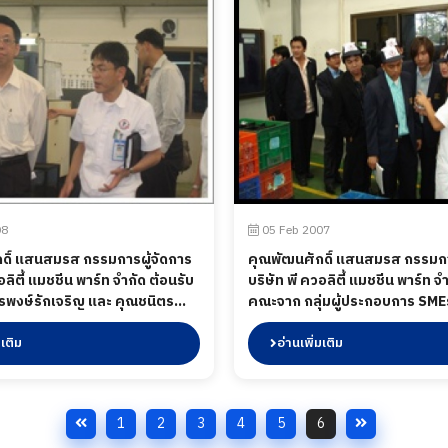
05 Feb 2007
08
คุณพัฒนศักดิ์ แสนสมรส กรรมกา
ดิ์ แสนสมรส กรรมการผู้จัดการ
บริษัท พี ควอลิตี้ แมชชีน พาร์ท จ
อลิตี้ แมชชีน พาร์ท จำกัด ต้อนรับ
คณะจาก กลุ่มผู้ประกอบการ SM
ุรพงษ์รักเจริญ และ คุณชนิตร
ญี่ปุ่นเมื่อปี พ.ศ. 2550 คุณพัฒนศ
์ คณะผู้บริหารจาก
สมรส กรรมการผู้จัดการ บริษัทพี 
พย์ MAI ที่เข้าเยี่ยมชมบริษัทฯ
มเติม
อ่านเพิ่มเติม
แมชชีน พาร์ท จำกัด ต้อนรับคณ
 10 เมษายน พ.ศ.2551
และนิสิต MBA. ประกอบการ 1 วิ
ยศาสตร์ มหาวิทยาลัยบูรพาเมื่อป
1
2
3
4
5
6