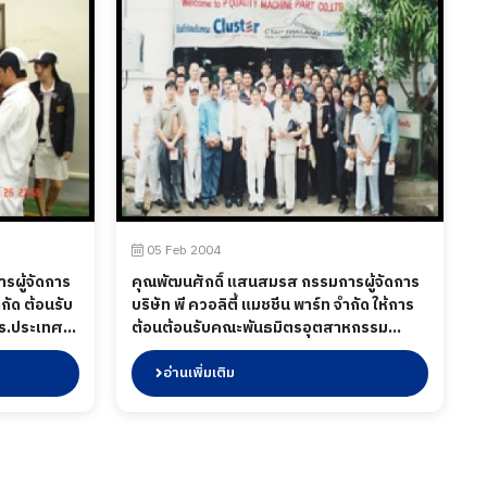
05 Feb 2004
รผู้จัดการ
คุณพัฒนศักดิ์ แสนสมรส กรรมการผู้จัดการ
ำกัด ต้อนรับ
บริษัท พี ควอลิตี้ แมชชีน พาร์ท จำกัด ให้การ
Es.ประเทศ
ต้อนต้อนรับคณะพันธมิตรอุตสาหกรรม
ักดิ์ แสน
CTAP THAILAND เมื่อปี พ.ศ. 2547
ควอลิตี้
อ่านเพิ่มเติม
ะคณาจารย์
ทยาลัยพาณิช
ี พ.ศ. 2550