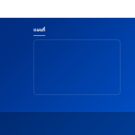
มัติ และสาขา
สภาอุตสาหกรรมแห่งประเทศไทยในการให้บริการ
ะเทคโนโลยี
โดยโรงพยาบาลเกษมราษฎร์ อินเตอร์เนชั่นแนล รัตน
ฏราชนครินทร์
ธิเบศร์ เพื่อส่งเสริมสุขภาพ และเฝ้าระวังความเสี่ยง
กฎาคม 2569
ด้านสุขภาพจากการทำงาน เมื่อวันที่ 18 กรกฎาคม
2569
แผนที่
e