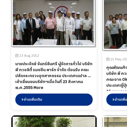
23 Aug 2012
15 May 20
นายประจักษ์ จันทร์ขันศรี ผู้จัดการทั่วไป บริษัท
คุณพัฒนศัก
พี ควอลิตี้ แมชชีน พาร์ท จำกัด ต้อนรับ คณะ
บริษัท พี คว
ปลัดกระทรวงอุตสาหกรรม ประเทศเนปาล ที่
คณะจาก O
เข้าเยี่ยมชมบริษัทฯเมื่อวันที่ 23 สิงหาคม
ประเทศญี่ปุ่น
พ.ศ.2555 More
15 พฤษภาค
อ่านเพิ่มเติม
อ่านเพิ่