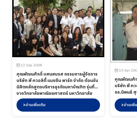
12 Sep 2008
10 Apr 20
คุณพัฒนศักดิ์ แสนสมรส กรรมการผู้จัดการ
คุณพัฒนศัก
บริษัท พี ควอลิตี้ แมชชีน พาร์ท จำกัด ต้อนรับ
บริษัท พี คว
นิสิตหลักสูตรบริหารธุรกิจมหาบัณฑิต รุ่นที่22
ดร.นิพนธ์ ส
จากวิทยาลัยพาณิชยศาสตร์ มหาวิทยาลัย
ชาญชัยณรงค
บูรพ เมื่อปี 12 กันยายน พ.ศ.2551
อ่านเพิ่มเติม
ตลาดหลักทรั
อ่านเพิ่
เมื่อวันที่