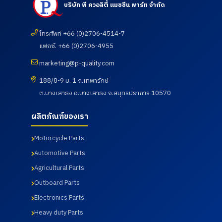
บริษัท พี ควอลิตี้ แมชชีน พาร์ท จำกัด
ต้อนรับ
ต้อนรับ
เยี่ยมชม
ต้อนรับ
ลูกค้าจาก
คณะ
และตรวจ
ลูกค้าจาก
บริษัท
อาจารย์
ดูความ
บริษัท
UNIVANC
โทรศัพท์ +66 (0)2706-4514-7
และ
เรียบร้อย
Fastenal
E
นักศึกษา
ของการ
(Thailan
แฟกซ์. +66 (0)2706-4955
CORPOR
ศึกษาดู
ดำเนิน
d) Co.,
ATION
งานเพื่อ
กิจกรรม
Ltd. โดย
marketing@p-quality.com
โดยทาง
พัฒนา
ตรวจ
ทางบริษัท
บริษัท พี
ศักยภาพ
สุขภาพ
พี ควอลิตี้
188/8-9 ม. 1 ถ.เทพารักษ์
ควอลิตี้
นักศึกษา
ประจำปี
แมชชีน
ต.บางเสาธง อ.บางเสาธง จ.สมุทรปราการ 10570
แมชชีน
และ
2569 ซึ่ง
พาร์ท
พาร์ท
อาจารย์
ทางบริษัท
จำกัด ได้
จำกัด ได้
หลักสูตร
ฯได้เข้า
นำเสนอ
ผลิตภัณฑ์ของเรา
นำเสนอ
วิศวกรรม
ร่วมกับ
ผลิตภัณฑ์
ผลิตภัณฑ์
ศาสตร
สภา
ต่าง ๆ
Motorcycle Parts
ต่าง ๆ
บัณฑิต
อุตสาหกร
รวมถึง
รวมถึง
สาขา
รมแห่ง
การเข้า
Automotive Parts
การเข้า
วิศวกรรม
ประเทศไท
เยี่ยมชม
เยี่ยมชม
การผลิต
ยในการให้
กระบวนก
Agricultural Parts
กระบวนก
อัตโนมัติ
บริการ
ารผลิตใน
Outboard Parts
ารผลิตใน
และสาขา
โดยโรง
ส่วนของ
ส่วนของ
วิศวกรรม
พยาบาล
โรงงาน
Electronics Parts
โรงงาน
การ
เกษม
และห้อง
และห้อง
จัดการ
ราษฎร์
ปฏิบัติการ
Heavy duty Parts
ปฏิบัติการ
อุตสาหกร
อินเตอร์
ทดสอบ