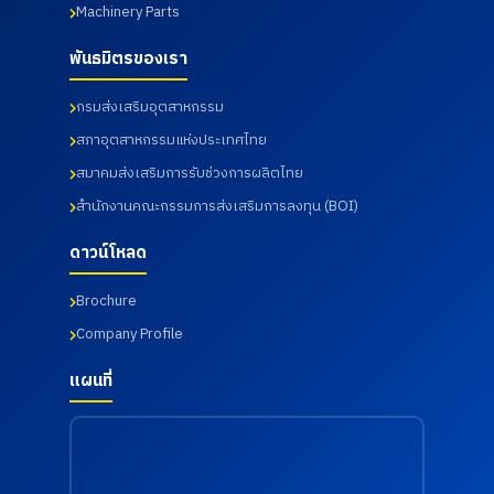
Machinery Parts
ทดสอบ
รม คณะ
เนชั่นแนล
เมื่อวันที่
เมื่อวันที่
เทคโนโลยี
รัตนธิเบ
17
31
พันธมิตรของเรา
อุตสาหกร
ศร์ เพื่อส่ง
กรกฎาคม
กรกฎาคม
รม จาก
เสริมสุข
2569
2569
มหาวิทยา
ภาพ และ
กรมส่งเสริมอุตสาหกรรม
ลัย
เฝ้าระวัง
ราชภัฏ
ความ
สภาอุตสาหกรรมแห่งประเทศไทย
ราช
เสี่ยงด้าน
สมาคมส่งเสริมการรับช่วงการผลิตไทย
นครินทร์
สุขภาพ
จังหวัด
จากการ
สำนักงานคณะกรรมการส่งเสริมการลงทุน (BOI)
ฉะเชิงเทรา
ทำงาน
เมื่อวันที่
เมื่อวันที่
ดาวน์โหลด
18
18
กรกฎาคม
กรกฎาคม
2569
2569
Brochure
Company Profile
แผนที่