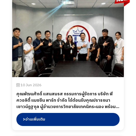
Subcon ร่วมกับ BOI พาผู้ประกอบการไทย “บุกตลาด
ญี่ปุ่น สร้างโอกาสให้ผู้ประกอบการไทย” เป็นโอกาส
สำคัญในการโชว์ศักยภาพผู้ประกอบการไทยให้ผู้ซื้อจาก
ญี่ปุ่น และนานาชาติได้เห็นถึงคุณภาพ มาตรฐาน และ
ความพร้อมในการต่อยอดสู่ความร่วมมือทางธุรกิจ
ระหว่างวันที่ 1–3 กรกฎาคม 2569 ณ Tokyo Big Sight
ประเทศญี่ปุ่น
10 Jun 2026
คุณพัฒนศักดิ์ แสนสมรส กรรมการผู้จัดการ บริษัท พี
ควอลิตี้ แมชชีน พาร์ท จำกัด ได้ต้อนรับคุณปรารถนา
เชาวน์ฏฐกุล ผู้อำนวยการวิทยาลัยเทคนิคระนอง พร้อม
ด้วยคณะผู้บริหาร และคณะครู จากวิทยาลัยการอาชีพ
กระบุรี เข้านิเทศการฝึกอาชีพของนักศึกษาสาขาวิชาช่าง
อ่านเพิ่มเติม
กลโรงงาน (ระบบทวิภาคี) พร้อมเยี่ยมชมพื้นที่ไลน์การ
ผลิต ณ บริษัท พี ควอลิตี้แมชชีน พาร์ท จำกัด เมื่อวันที่ 12