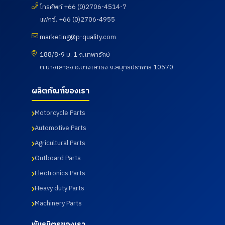
โนน
โทรศัพท์ +66 (0)2706-4514-7
UNIVANC
และ
เรียบร้อย
ดินแดง
E
นักศึกษา
ของการ
แฟกซ์. +66 (0)2706-4955
จังหวัด
CORPOR
ศึกษาดู
ดำเนิน
บุรีรัมย์
ATION
งานเพื่อ
กิจกรรม
marketing@p-quality.com
เข้านิเทศ
โดยทาง
พัฒนา
ตรวจ
การฝึก
บริษัท พี
ศักยภาพ
สุขภาพ
188/8-9 ม. 1 ถ.เทพารักษ์
อาชีพของ
ควอลิตี้
นักศึกษา
ประจำปี
ต.บางเสาธง อ.บางเสาธง จ.สมุทรปราการ 10570
นักศึกษา
แมชชีน
และ
2569 ซึ่ง
เมื่อวันที่ 7
พาร์ท
อาจารย์
ทางบริษัท
สิงหาคม
จำกัด ได้
หลักสูตร
ฯได้เข้า
ผลิตภัณฑ์ของเรา
2569
นำเสนอ
วิศวกรรม
ร่วมกับ
ผลิตภัณฑ์
ศาสตร
สภา
Motorcycle Parts
ต่าง ๆ
บัณฑิต
อุตสาหกร
รวมถึง
สาขา
รมแห่ง
Automotive Parts
การเข้า
วิศวกรรม
ประเทศไท
เยี่ยมชม
การผลิต
ยในการให้
Agricultural Parts
กระบวนก
อัตโนมัติ
บริการ
Outboard Parts
ารผลิตใน
และสาขา
โดยโรง
ส่วนของ
วิศวกรรม
พยาบาล
Electronics Parts
โรงงาน
การ
เกษม
และห้อง
จัดการ
ราษฎร์
Heavy duty Parts
ปฏิบัติการ
อุตสาหกร
อินเตอร์
Machinery Parts
ทดสอบ
รม คณะ
เนชั่นแนล
เมื่อวันที่
เทคโนโลยี
รัตนธิเบ
พันธมิตรของเรา
31
อุตสาหกร
ศร์ เพื่อส่ง