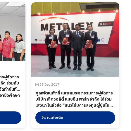
รผู้จัดการ
ำกัด ร่วมกับ
25 Dec 2017
จัดทำบันทึก
คุณพัฒนศักดิ์ แสนสมรส กรรมการผู้จัดการ
อาชีวศึกษา
บริษัท พี ควอลิตี้ แมชชีน พาร์ท จำกัด ได้ร่วม
เสวนา ในหัวข้อ "แนวโน้มการลงทุนญี่ปุ่นใน
ไทย" ในงาน METALEX 2017 เมื่อวันที่ 25
พฤศจิกายน พ.ศ.2560.
อ่านเพิ่มเติม