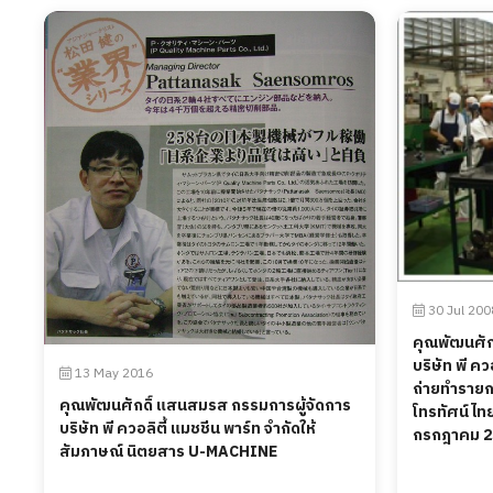
30 Jul 200
คุณพัฒนศัก
บริษัท พี คว
13 May 2016
ถ่ายทำรายก
คุณพัฒนศักดิ์ แสนสมรส กรรมการผู้จัดการ
โทรทัศน์ไทย
บริษัท พี ควอลิตี้ แมชชีน พาร์ท จำกัดให้
กรกฎาคม 2
สัมภาษณ์ นิตยสาร U-MACHINE