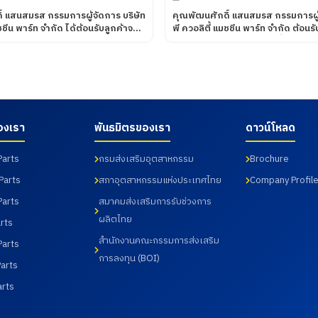
์ แสนสมรส กรรมการผู้จัดการ บริษัท
คุณพัฒนศักดิ์ แสนสมรส กรรมการผู้
มชชีน พาร์ท จำกัด ได้ต้อนรับลูกค้าจาก
พี ควอลิตี้ แมชชีน พาร์ท จำกัด ต้อน
ANCE CORPORATION โดยทางบริษัท
และนักศึกษา ศึกษาดูงานเพื่อพัฒนาศักยภาพ
มชชีน พาร์ท จำกัด ได้นำเสนอ
นักศึกษา และอาจารย์ หลักสูตร วิ
 ๆ รวมถึงการเข้าเยี่ยมชม
บัณฑิต สาขาวิศวกรรมการผลิตอัตโน
ตในส่วนของโรงงาน และห้องปฏิบัติ
วิศวกรรมการจัดการอุตสาหกรรม คณ
่อวันที่ 31 กรกฎาคม 2569
อุตสาหกรรม จากมหาวิทยาลัย ราชภั
จังหวัดฉะเชิงเทรา เมื่อวันที่ 18 กร
องเรา
พันธมิตรของเรา
ดาวน์โหลด
Parts
กรมส่งเสริมอุตสาหกรรม
Brochure
Parts
สภาอุตสาหกรรมแห่งประเทศไทย
Company Profil
Parts
สมาคมส่งเสริมการรับช่วงการ
ผลิตไทย
rts
สำนักงานคณะกรรมการส่งเสริม
Parts
การลงทุน (BOI)
arts
arts