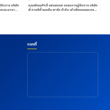
จัดการ บริษัท
คุณพัฒนศักดิ์ แสนสมรส กรรมการผู้จัดการ บริษัท
รับคณะอาจารย์
พี ควอลิตี้ แมชชีน พาร์ท จำกัด เข้าเยี่ยมชมและตรวจ
ดูความเรียบร้อยของการดำเนินกิจกรรมตรวจ
ศวกรรมศาสตร
สุขภาพประจำปี 2569 ซึ่งทางบริษัท ฯได้เข้าร่วมกับ
มัติ และสาขา
สภาอุตสาหกรรมแห่งประเทศไทยในการให้บริการ
ะเทคโนโลยี
โดยโรงพยาบาลเกษมราษฎร์ อินเตอร์เนชั่นแนล รัตน
ฏราชนครินทร์
ธิเบศร์ เพื่อส่งเสริมสุขภาพ และเฝ้าระวังความเสี่ยง
กฎาคม 2569
ด้านสุขภาพจากการทำงาน เมื่อวันที่ 18 กรกฎาคม
2569
แผนที่
e