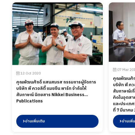
07 Mar 20
12 Oct 2020
คุณพัฒนศัก
คุณพัฒนศักดิ์ แสนสมรส กรรมการผู้จัดการ
บริษัท พี คว
บริษัท พี ควอลิตี้ แมชชีน พาร์ท จำกัดให้
สัมภาษณ์เก
สัมภาษณ์ นิตยสาร Nikkei Business
คิดในอุตส
Publications
และประเทศญี
ที่ 7 มีนาคม
อ่านเพิ่มเติม
อ่านเพิ่