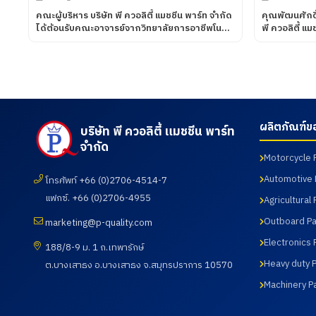
คณะผู้บริหาร บริษัท พี ควอลิตี้ แมชชีน พาร์ท จำกัด
คุณพัฒนศักดิ
ได้ต้อนรับคณะอาจารย์จากวิทยาลัยการอาชีพโนน
พี ควอลิตี้ แ
ดินแดง จังหวัดบุรีรัมย์ เข้านิเทศการฝึกอาชีพของ
บริษัท UNIV
นักศึกษา เมื่อวันที่ 7 สิงหาคม 2569
พี ควอลิตี้ แ
ผลิตภัณฑ์ต่าง
กระบวนการผลิ
การทดสอบ เมื
ผลิตภัณฑ์ข
บริษัท พี ควอลิตี้ แมชชีน พาร์ท
จำกัด
Motorcycle 
Automotive 
โทรศัพท์ +66 (0)2706-4514-7
แฟกซ์. +66 (0)2706-4955
Agricultural 
Outboard Pa
marketing@p-quality.com
Electronics 
188/8-9 ม. 1 ถ.เทพารักษ์
Heavy duty P
ต.บางเสาธง อ.บางเสาธง จ.สมุทรปราการ 10570
Machinery P