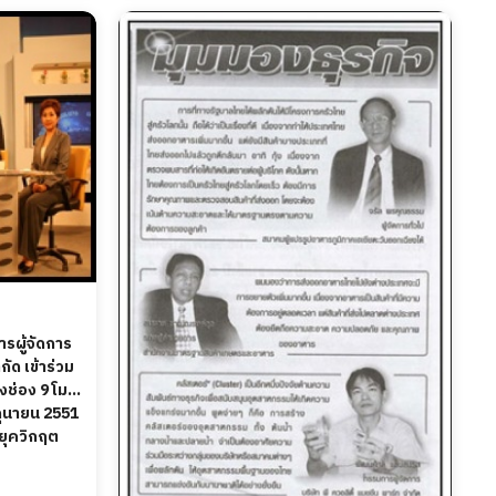
รผู้จัดการ
กัด เข้าร่วม
งช่อง 9 โม
ิถุนายน 2551
 ยุควิกฤต